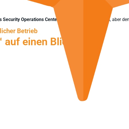
s Security
Operations
Center (SOC) aufbauen können
, aber d
icher Betrieb
 auf einen Blick