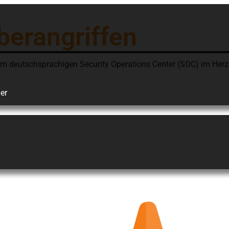
berangriffen
em deutschsprachigen Security
Operations
Center (SOC) im Herz
er