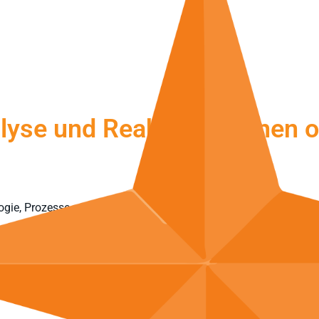
yse und Reaktion in einen o
ogie, Prozesse und menschliche Expertise. Das System erfasst si
im Alarm:
NovaMDR
™
hilft auch bei der Bewertung und Eindämmu
MEHR ÜBER NOVAMDR™