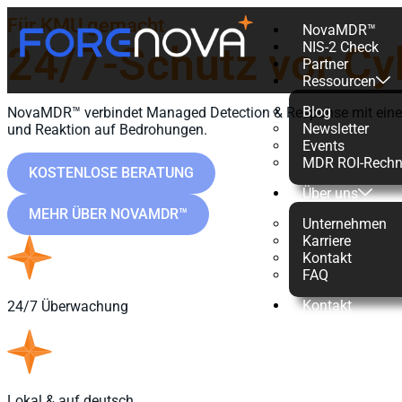
Für KMU gemacht
NovaMDR™
24/7-Schutz vor Cy
NIS-2 Check
Partner
Ressourcen
Blog
NovaMDR™
verbindet
Managed
Detection
& Response mit ein
Newsletter
und Reaktion auf Bedrohungen.
Events
MDR ROI-Rechn
KOSTENLOSE BERATUNG
Über uns
MEHR ÜBER NOVAMDR™
Unternehmen
Karriere
Kontakt
FAQ
Kontakt
24/7 Überwachung
Lokal & auf deutsch