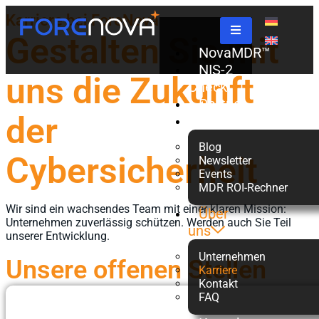
Karriere bei ForeNova
Gestalten Sie mit
NovaMDR™
NIS-2
uns die Zukunft
Check
Partner
der
Ressourcen
Blog
Cybersicherheit
Newsletter
Events
MDR ROI-Rechner
Wir sind ein wachsendes Team mit einer klaren Mission:
Über
Unternehmen zuverlässig schützen. Werden auch Sie Teil
uns
unserer Entwicklung.
Unternehmen
Unsere offenen Stellen
Karriere
Kontakt
FAQ