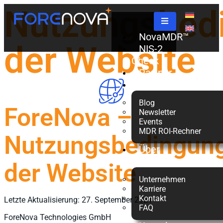
Nutzungsbed
NovaMDR™
der Website
NIS-2
Check
Partner
Ressourcen
Blog
ForeNova –
Newsletter
Events
MDR ROI-Rechner
Nutzungsbedingun
Über
uns
der Website
Unternehmen
Karriere
Kontakt
Letzte Aktualisierung: 27. September 2021
FAQ
ForeNova Technologies GmbH