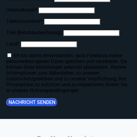
Unternehmen
*
Telefonnummer
*
Titel (Berufsbezeichnung)
Land
*
Ich bin damit einverstanden, dass ForeNova meine
personenbezogenen Daten speichert und verarbeitet. Sie
können diese Mitteilungen jederzeit abbestellen. Weitere
Informationen zum Abbestellen, zu unseren
Datenschutzpraktiken und zu unserer Verpflichtung, Ihre
Privatsphäre zu schützen und zu respektieren, finden Sie
in unseren Nutzungsbedingungen.