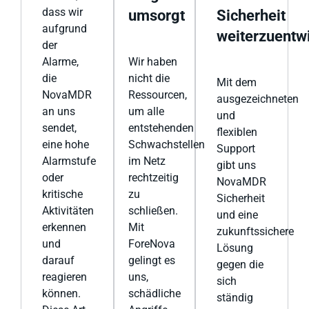
dass wir
umsorgt
Sicherheit
aufgrund
weiterzuentw
der
Alarme,
Wir haben
die
nicht die
Mit dem
NovaMDR
Ressourcen,
ausgezeichneten
an uns
um alle
und
sendet,
entstehenden
flexiblen
eine hohe
Schwachstellen
Support
Alarmstufe
im Netz
gibt uns
oder
rechtzeitig
NovaMDR
kritische
zu
Sicherheit
Aktivitäten
schließen.
und eine
erkennen
Mit
zukunftssichere
und
ForeNova
Lösung
darauf
gelingt es
gegen die
reagieren
uns,
sich
können.
schädliche
ständig