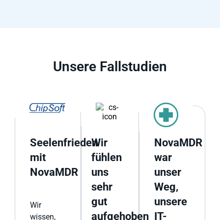
Unsere Fallstudien
Seelenfrieden
Wir
NovaMDR
mit
fühlen
war
NovaMDR
uns
unser
sehr
Weg,
gut
unsere
Wir
aufgehoben
IT-
wissen,