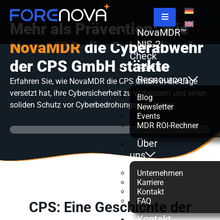
Mehr als Prävention: Wie
NovaMDR™
NovaMDR
die Cyberabwehr
NIS-2
Check
der CPS GmbH stärkte
Partner
Ressourcen
Erfahren Sie, wie NovaMDR die CPS GmbH in die Lage
versetzt hat, ihre Cybersicherheit zu verbessern und einen
Blog
soliden Schutz vor Cyberbedrohungen zu bieten.
Newsletter
Events
MDR ROI-Rechner
Über
uns
Unternehmen
Karriere
Kontakt
FAQ
CPS: Eine Geschichte der
Kontakt