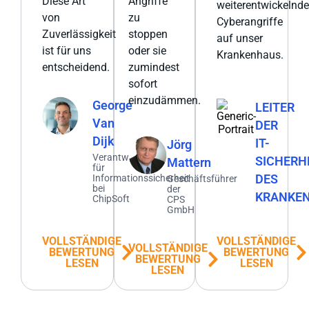
Diese Art
Angriffe
weiterentwickelnd
von
zu
Cyberangriffe
Zuverlässigkeit
stoppen
auf unser
ist für uns
oder sie
Krankenhaus.
entscheidend.
zumindest
sofort
einzudämmen.
George
LEITER
Van
DER
Dijk
IT-
Jörg
Verantwortlicher
SICHERH
Mattern
für
DES
Informationssicherheit
Geschäftsführer
bei
der
KRANKE
ChipSoft
CPS
GmbH
VOLLSTÄNDIGE
VOLLSTÄNDIGE
VOLLSTÄNDIGE
BEWERTUNG
BEWERTUNG
BEWERTUNG
LESEN
LESEN
LESEN