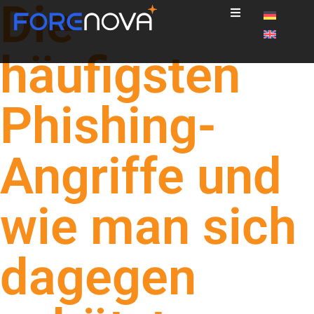
Die
häufigsten
X
Phishing-
NovaMDR™
Angriffe und
NIS-2 Check
Partner
wie man sich
Ressourcen
Über uns
dagegen
Kontakt