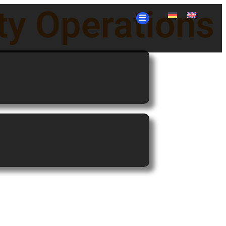
ty Operations
Attack Surface Blueprint
ueprint
Attack Surface Blueprint
)
– eBook (German)
Mehr Lesen