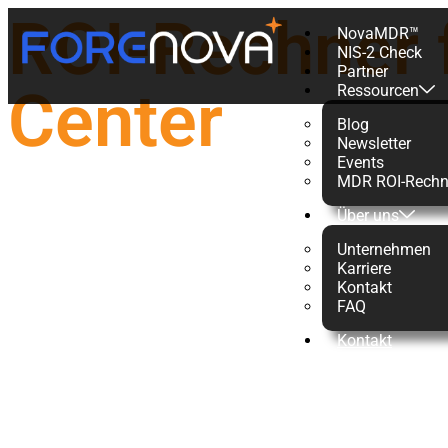
ROI-Rechner f
NovaMDR™
NIS-2 Check
Partner
Center
Ressourcen
Blog
Newsletter
Events
MDR ROI-Rechn
Bericht
Bericht
Über uns
ROI-Rechner für das
SANS P
Unternehmen
Security Operations
Report
Karriere
Kontakt
Center
FAQ
Kontakt
Mehr Les
Mehr Lesen