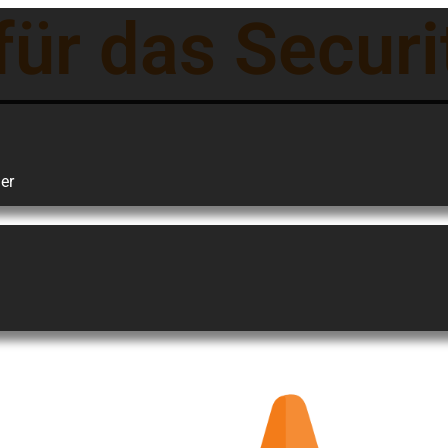
ür das Securi
er
Attack Surface Blueprint
roduct Review –
Attack Surface Bl
– eBook (English
en
Mehr Lesen