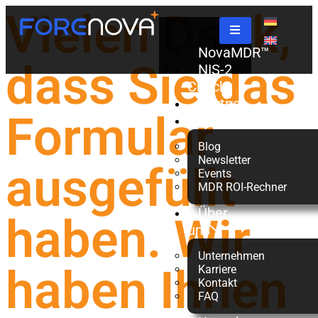
Vielen Dank,
NovaMDR™
dass Sie das
NIS-2
Check
Partner
Formular
Ressourcen
Blog
Newsletter
ausgefüllt
Events
MDR ROI-Rechner
Über
haben. Wir
uns
Unternehmen
haben Ihnen
Karriere
Kontakt
FAQ