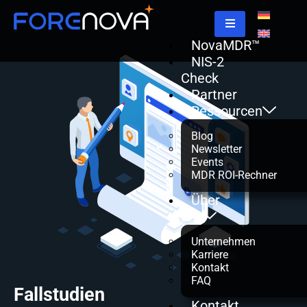
NovaMDR™
NIS-2
Check
Partner
Ressourcen
Blog
Newsletter
Events
MDR ROI-Rechner
Über
uns
Unternehmen
Karriere
Kontakt
FAQ
Fallstudien
Kontakt