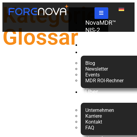
Kategorie:
NovaMDR™
Glossar
NIS-2
Check
Partner
Ressourcen
Blog
Blog
Blog
Newsletter
Was ist SEO-
Was ist 2FA?
Events
Poisoning?
MDR ROI-Rechner
Über
Mehr Lesen
Mehr Lesen
uns
Unternehmen
Karriere
Kontakt
FAQ
Glossar