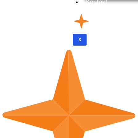
Kontakt
Was ist Computer
Network Defense
(CND)？
Mehr Lesen
X