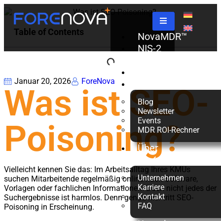
Table of Contents
NovaMDR™
NIS-2
Check
Partner
Januar 20, 2026
ForeNova
Ressourcen
Was ist SEO-
Blog
Newsletter
Events
Poisoning?
MDR ROI-Rechner
Über
uns
Vielleicht kennen Sie das: Im Arbeitsalltag Ihres KMUs
Unternehmen
suchen Mitarbeitende regelmäßig online nach Software,
Karriere
Vorlagen oder fachlichen Informationen. Doch nicht jedes der
Kontakt
Suchergebnisse ist harmlos. Denn genau hier tritt SEO-
FAQ
Poisoning in Erscheinung.