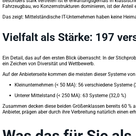
Besonders stark vertreten ist er erwartungsgemäß in klassisc
Fahrzeugbau, wo Konzernstrukturen dominieren, ist der Anteil e
Das zeigt: Mittelständische IT-Unternehmen haben keine Heimat
Vielfalt als Stärke: 197 v
Ein Detail, das auf den ersten Blick überrascht: In der Stichp
ein Zeichen von Diversität und Wettbewerb.
Auf der Anbieterseite kommen die meisten dieser Systeme von
Kleinunternehmen (< 50 MA): 56 verschiedene Systeme (2
Unterer Mittelstand (< 250 MA): 63 Systeme (32,0 %)
Zusammen decken diese beiden Größenklassen bereits 60 % alle
Anbieter, prägen aber durch ihre Verbreitung natürlich einen erh
Was das für Sie als