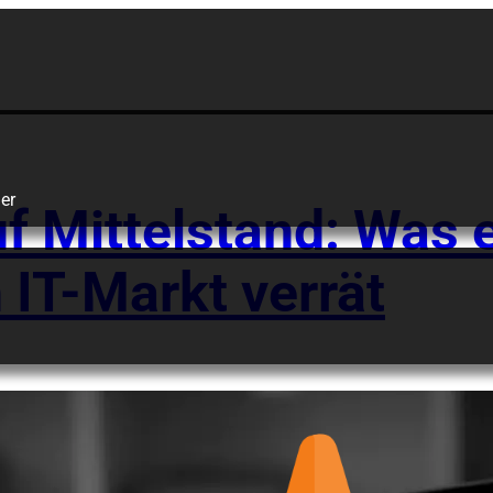
Cybersecurity
er
uf Mittelstand: Was 
 IT-Markt verrät