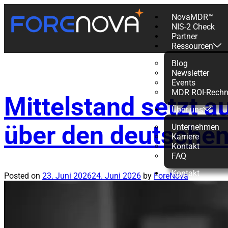
NovaMDR™
NIS-2 Check
Schlagwort:
Partner
Ressourcen
Blog
Newsletter
Events
MDR ROI-Rechn
Mittelstand setzt a
Über uns
über den deutschen
Unternehmen
Karriere
Kontakt
FAQ
Kontakt
Posted on
23. Juni 2026
24. Juni 2026
by
ForeNova