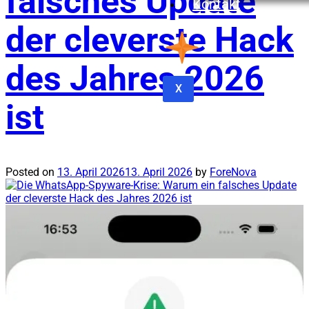
falsches Update
Kontakt
der cleverste Hack
des Jahres 2026
X
ist
Posted on
13. April 2026
13. April 2026
by
ForeNova