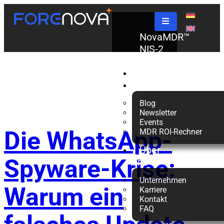
Schlagwort:
NovaMDR™
NIS-2
Check
Datenschutz
Partner
Ressourcen
Blog
Newsletter
Events
Die WhatsApp-
MDR ROI-Rechner
Über
Spyware-Krise:
uns
Unternehmen
Warum ein
Karriere
Kontakt
FAQ