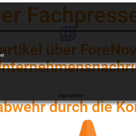
der Fachpress
rtikel über ForeNov
er
 Unternehmensnachri
bwehr durch die Ko