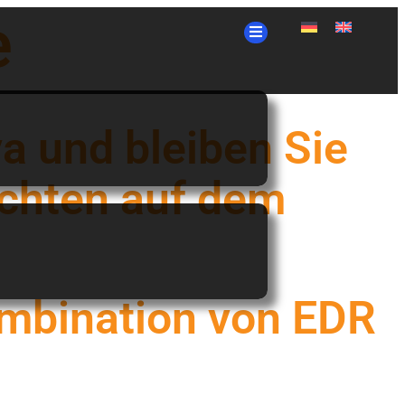
e
a und bleiben Sie
chten auf dem
mbination von EDR