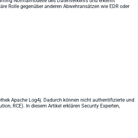
earning Normalmodelle des Datenverkehrs und erkennt
ntäre Rolle gegenüber anderen Abwehransätzen wie EDR oder
iothek Apache Log4j. Dadurch können nicht authentifizierte und
on, RCE). In diesem Artikel erklären Security Experten,