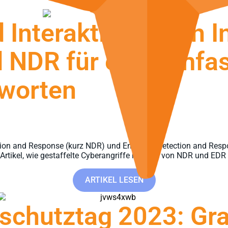
Interaktion durch I
d NDR für eine umfa
worten
tion and Response (kurz NDR) und Endpoint Detection and Respo
 Artikel, wie gestaffelte Cyberangriffe mithilfe von NDR und ED
ARTIKEL LESEN
nschutztag 2023: G