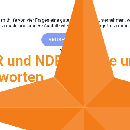
ft mithilfe von vier Fragen eine gute Übersicht für Unternehmen
erluste und längere Ausfallzeiten durch Cyberangriffe verhind
ARTIKEL LESEN
DR und NDR für eine
worten
chaulicht in diesem Artikel, wie Unternehmen eine gut informiert
Datenverkehr, als auch die Endpunkte sowie Informationen aus b
ARTIKEL LESEN