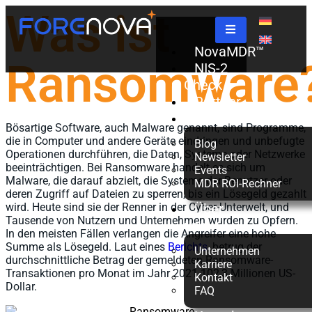
Was ist
NovaMDR™
Ransomware
NIS-2
Check
Partner
Ressourcen
Bösartige Software, auch Malware genannt, sind Programme,
die in Computer und andere Geräte eindringen und unbefugte
Blog
Operationen durchführen, die Daten, Systeme oder Netzwerke
Newsletter
beeinträchtigen. Bei Ransomware handelt es sich um
Events
Malware, die darauf abzielt, die Systeme der Benutzer oder
MDR ROI-Rechner
deren Zugriff auf Dateien zu sperren, bis ein Lösegeld gezahlt
wird. Heute sind sie der Renner in der Cyber-Unterwelt, und
Über
Tausende von Nutzern und Unternehmen wurden zu Opfern.
uns
In den meisten Fällen verlangen die Angreifer eine hohe
Summe als Lösegeld. Laut eines
Berichts
, betrug der
Unternehmen
durchschnittliche Betrag der gemeldeten Ransomware-
Karriere
Transaktionen pro Monat im Jahr 2021 102,3 Millionen US-
Kontakt
Dollar.
FAQ