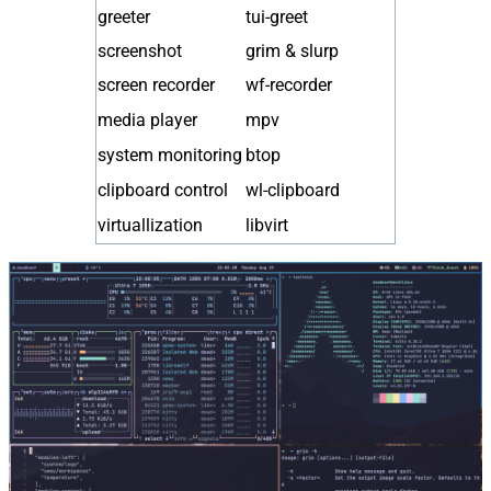
greeter
tui-greet
screenshot
grim & slurp
screen recorder
wf-recorder
media player
mpv
system monitoring
btop
clipboard control
wl-clipboard
virtuallization
libvirt