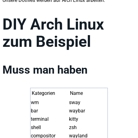
Unsere Dotfiles werden auf Arch Linux arbeiten.
DIY Arch Linux
zum Beispiel
Muss man haben
Kategorien
Name
wm
sway
bar
waybar
terminal
kitty
shell
zsh
compositor
wayland