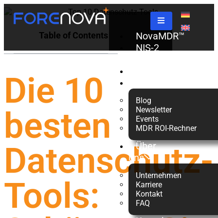
Table of Contents
NovaMDR™
NIS-2
Check
Partner
Die 10
Ressourcen
Blog
Newsletter
besten
Events
MDR ROI-Rechner
Über
Datenschutz-
uns
Unternehmen
Tools:
Karriere
Kontakt
FAQ