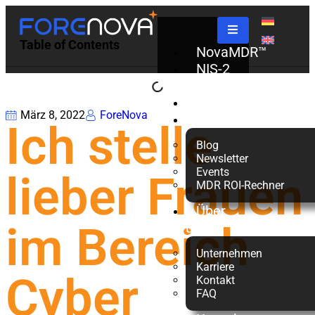
Table of Contents
NovaMDR™
NIS-2
Check
Partner
März 8, 2022
ForeNova
Ressourcen
Ich stelle
Blog
Newsletter
Events
lieber Frauen
MDR ROI-Rechner
Über
im Bereich
uns
Unternehmen
Karriere
Cyber
Kontakt
FAQ