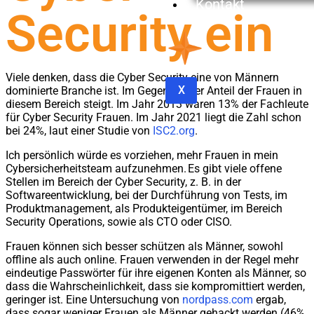
Kontakt
Security ein
Viele denken, dass die Cyber Security eine von Männern
X
dominierte Branche ist. Im Gegenteil, der Anteil der Frauen in
diesem Bereich steigt. Im Jahr 2013 waren 13% der Fachleute
für Cyber Security Frauen. Im Jahr 2021 liegt die Zahl schon
bei 24%, laut einer Studie von
ISC2.org
.
Ich persönlich würde es vorziehen, mehr Frauen in mein
Cybersicherheitsteam aufzunehmen. Es gibt viele offene
Stellen im Bereich der Cyber Security, z. B. in der
Softwareentwicklung, bei der Durchführung von Tests, im
Produktmanagement, als Produkteigentümer, im Bereich
Security Operations, sowie als CTO oder CISO.
Frauen können sich besser schützen als Männer, sowohl
offline als auch online. Frauen verwenden in der Regel mehr
eindeutige Passwörter für ihre eigenen Konten als Männer, so
dass die Wahrscheinlichkeit, dass sie kompromittiert werden,
geringer ist. Eine Untersuchung von
nordpass.com
ergab,
dass sogar weniger Frauen als Männer gehackt werden (46%