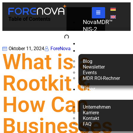
Table of Contents
NovaMDR™
NIS-2
Check
Partner
Oktober 11, 2024
ForeNova
Ressourcen
What is a
Blog
Newsletter
Events
Rootkit &
MDR ROI-Rechner
Über
How Can
uns
Unternehmen
Karriere
Businesses
Kontakt
FAQ