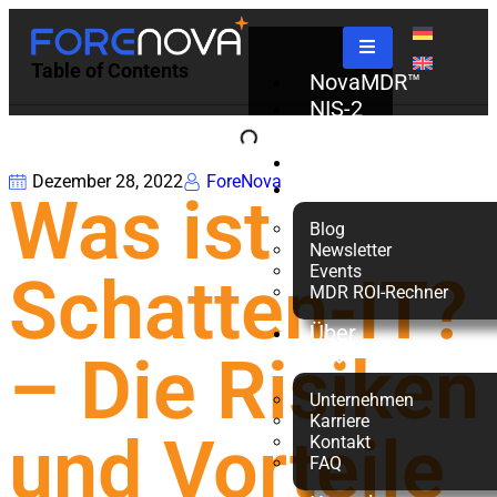
Table of Contents
NovaMDR™
NIS-2
Check
Partner
Dezember 28, 2022
ForeNova
Ressourcen
Was ist
Blog
Newsletter
Events
Schatten-IT?
MDR ROI-Rechner
Über
– Die Risiken
uns
Unternehmen
Karriere
und Vorteile
Kontakt
FAQ