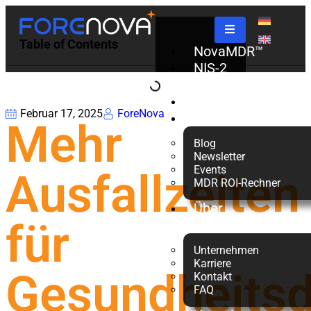
Table of Contents
NovaMDR™
NIS-2
Check
Partner
Februar 17, 2025
ForeNova
Ressourcen
Mehr
Blog
Newsletter
Events
Ausfallzeiten
MDR ROI-Rechner
Über
für
uns
Unternehmen
Karriere
Gesundheitsdi
Kontakt
FAQ