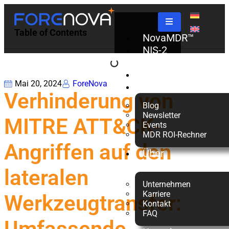
Table of Contents
NovaMDR™
NIS-2
Check
Partner
Mai 20, 2024
ForeNova
Ressourcen
Verhinderung von
Blog
Newsletter
MITRE ATT&CK-
Events
MDR ROI-Rechner
Angriffen auf den
Über
uns
lateralen
Unternehmen
Karriere
Werkzeugtransfer:
Kontakt
FAQ
Umfassende