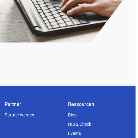
Partner
Ressourcen
Partner werden
Blog
NIS-2 Check
Events