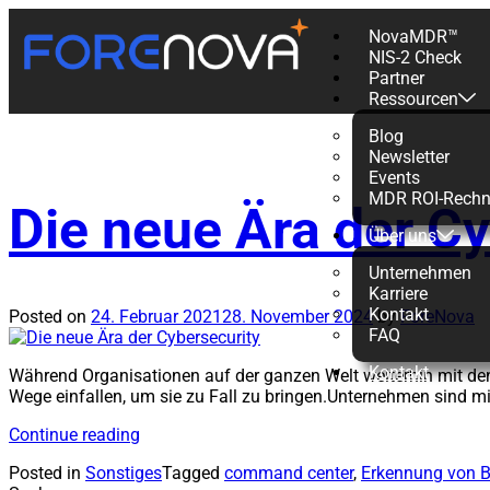
NovaMDR™
NIS-2 Check
Schlagwort:
Partner
Ressourcen
Blog
Newsletter
Events
MDR ROI-Rechn
Die neue Ära der Cy
Über uns
Unternehmen
Karriere
Kontakt
Posted on
24. Februar 2021
28. November 2024
by
ForeNova
FAQ
Kontakt
Während Organisationen auf der ganzen Welt weiterhin mit de
Wege einfallen, um sie zu Fall zu bringen.Unternehmen sind m
Continue reading
Posted in
Sonstiges
Tagged
command center
,
Erkennung von 