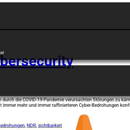
command cent
er
bersecurity
n durch die COVID-19-Pandemie verursachten Störungen zu kämp
it immer mehr und immer raffinierteren Cyber-Bedrohungen konfr
Bedrohungen
,
NDR
,
sichtbarkeit