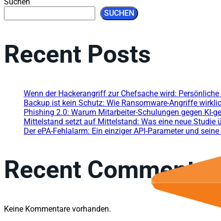
Suchen
SUCHEN
Recent Posts
Wenn der Hackerangriff zur Chefsache wird: Persönliche
Backup ist kein Schutz: Wie Ransomware-Angriffe wirklic
Phishing 2.0: Warum Mitarbeiter-Schulungen gegen KI-ge
Mittelstand setzt auf Mittelstand: Was eine neue Studie 
Der ePA-Fehlalarm: Ein einziger API-Parameter und seine
Recent Comments
Keine Kommentare vorhanden.