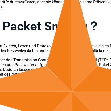
griffe durchzuführen, aber sie können auch wirksame Präventiv
n.
 Packet Sniffing？
tifizieren, Lesen und Protokollieren von Datenpaketen, die sich
g des Netzwerkverkehrs und zum Schutz vor Sicherheitslücken 
 über das Transmission Control Protocol/Internet Protocol (TCP/
amen und Passwörter aufgezeichnet und bewertet werden. Paket-
Dadurch lassen sich potenzielle Probleme, die die Effizienz d
eit des Netzwerks gewährleistet.
zen können, um sich kritische Informationen von Unternehmen zu
Da es keine wirksamen und starken Netzwerksicherheitsmaßnahm
ziellen Risiken ist der Download eines kompromittierten Anhangs
 er bösartigen Code in die heruntergeladenen Pakete einfügt. Dad