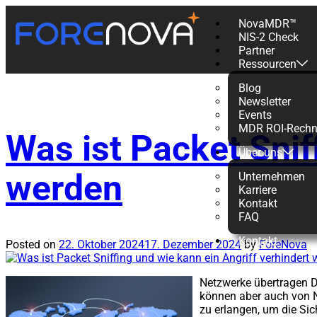
NovaMDR™
NIS-2 Check
Schlagwort:
Partner
Ressourcen
Blog
Newsletter
Events
MDR ROI-Rechn
Was ist Packet Snif
Über uns
werden
Unternehmen
Karriere
Kontakt
FAQ
Kontakt
Posted on
22. Oktober 2024
17. Dezember 2024
by
ForeNova
Netzwerke übertragen Da
können aber auch von Ne
zu erlangen, um die Si