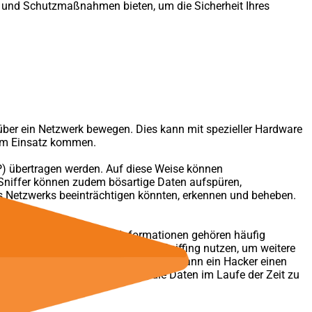
- und Schutzmaßnahmen bieten, um die Sicherheit Ihres
 über ein Netzwerk bewegen. Dies kann mit spezieller Hardware
zum Einsatz kommen.
IP) übertragen werden. Auf diese Weise können
Sniffer können zudem bösartige Daten aufspüren,
es Netzwerks beeinträchtigen könnten, erkennen und beheben.
 verschaffen. Zu diesen Informationen gehören häufig
en gibt, können Hacker Packet Sniffing nutzen, um weitere
 durch einen Benutzer. In diesem Fall kann ein Hacker einen
urch erhält er die Möglichkeit, die Daten im Laufe der Zeit zu