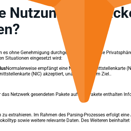
e Nutzung von Packe
en?
wenn es ohne Genehmigung durchgeführt wird, was die Privatsphär
ten Situationen eingesetzt wird:
dus
Normalerweise empfängt eine Netzwerkschnittstellenkarte (NI
tstellenkarte (NIC) akzeptiert, unabhängig vom Ziel..
as Netzwerk gesendeten Pakete auf. Die Pakete enthalten Info
n zu extrahieren. Im Rahmen des Parsing-Prozesses erfolgt ein
tokolltyp sowie weitere relevante Daten. Des Weiteren beinhaltet