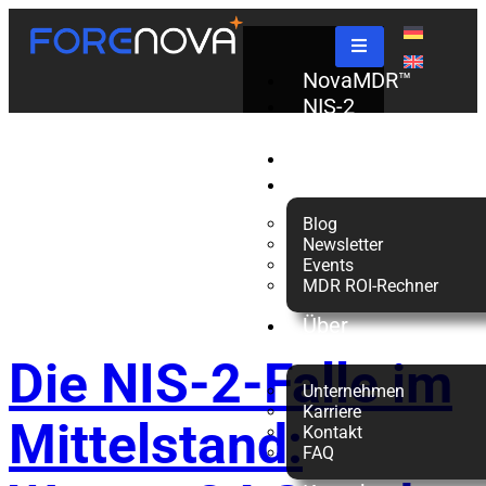
Schlagwort:
NovaMDR™
NIS-2
Check
NIS-2-
Partner
Ressourcen
Blog
Richtlinie
Newsletter
Events
MDR ROI-Rechner
Über
uns
Die NIS-2-Falle im
Unternehmen
Karriere
Mittelstand:
Kontakt
FAQ