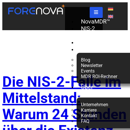
Schlagwort:
NovaMDR™
NIS-2
Check
Compliance
Partner
Ressourcen
Blog
Newsletter
Events
Die NIS-2-Falle im
MDR ROI-Rechner
Über
Mittelstand:
uns
Unternehmen
Warum 24 Stunden
Karriere
Kontakt
FAQ