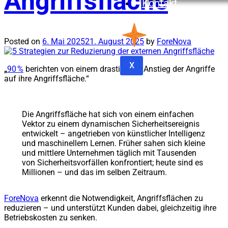
Angriffsfläche
Kontakt
Posted on
6. Mai 2025
21. August 2025
by
ForeNova
X
„
90 %
berichten von einem drastischen Anstieg der Angriffe
auf ihre Angriffsfläche.“
Die Angriffsfläche hat sich von einem einfachen
Vektor zu einem dynamischen Sicherheitsereignis
entwickelt – angetrieben von künstlicher Intelligenz
und maschinellem Lernen. Früher sahen sich kleine
und mittlere Unternehmen täglich mit Tausenden
von Sicherheitsvorfällen konfrontiert; heute sind es
Millionen – und das im selben Zeitraum.
ForeNo
va
erkennt die Notwendigkeit, Angriffsflächen zu
reduzieren – und unterstützt Kunden dabei, gleichzeitig ihre
Betriebskosten zu senken.