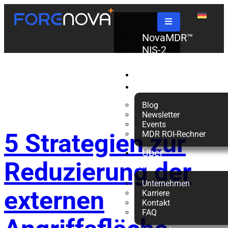
Schlagwort:
NovaMDR™
NIS-2
Check
SMBs
Partner
Ressourcen
Blog
Newsletter
Events
5 Strategien zur
MDR ROI-Rechner
Über
Reduzierung der
uns
Unternehmen
externen
Karriere
Kontakt
FAQ