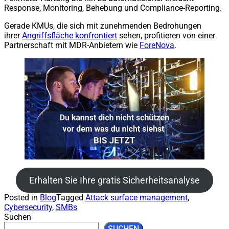
Response, Monitoring, Behebung und Compliance-Reporting.
Gerade KMUs, die sich mit zunehmenden Bedrohungen
ihrer
Angriffsfläche konfrontiert
sehen, profitieren von einer
Partnerschaft mit MDR-Anbietern wie
ForeNova
.
Erhalten Sie Ihre gratis Sicherheitsanalyse
Posted in
Blog
Tagged
Attack surface management
,
Cybersecurity
,
SMBs
Suchen
SUCHEN