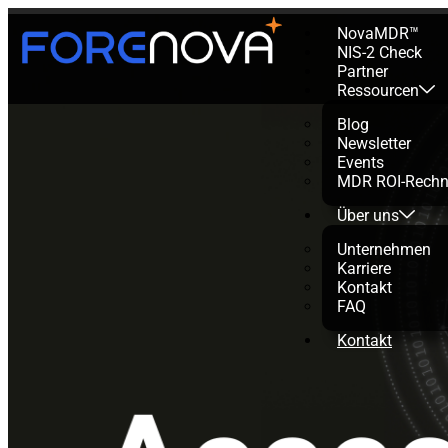
NovaMDR™
NIS-2 Check
Partner
Ressourcen
Blog
Newsletter
Events
MDR ROI-Rechn
Über uns
Unternehmen
Karriere
Kontakt
FAQ
Kontakt