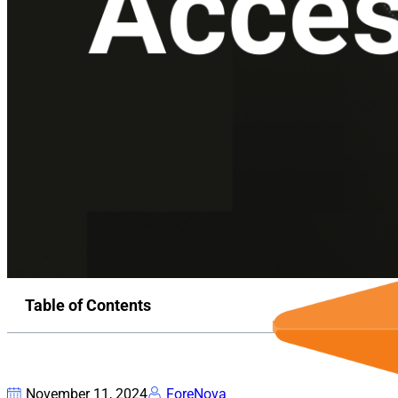
Table of Contents
November 11, 2024
ForeNova