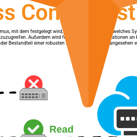
s Control Lis
smus, mit dem festgelegt wird, welcher Benutzer oder welches S
zuzugreifen. Außerdem wird festgelegt, welche Operationen an b
er Bestandteil einer robusten Sicherheitsstrategie angesehen 