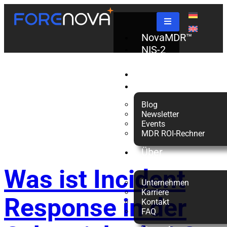
Schlagwort:
NovaMDR™
NIS-2
Check
Incident
Partner
Ressourcen
Blog
response
Newsletter
Events
MDR ROI-Rechner
Über
uns
Was ist Incident
Unternehmen
Karriere
Response in der
Kontakt
FAQ