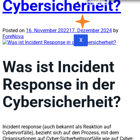
Cybersicherheit?
Kontakt
Posted on
16. November 2022
17. Dezember 2024
by
ForeNova
X
Was ist Incident
Response in der
Cybersicherheit?
Incident response (auch bekannt als Reaktion auf
Cybervorfälle), bezieht sich auf den Prozess, mit dem
Organisationen auf Cyber-Sicherheitsvorfälle wie auf Cyber-