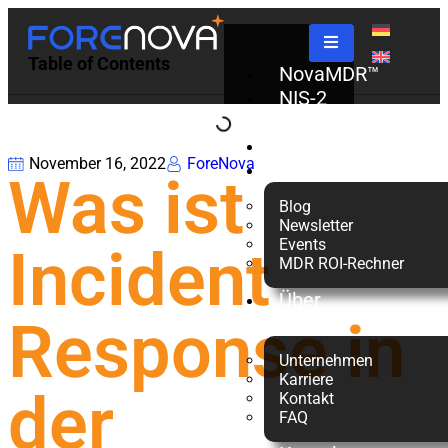
Table of Contents
NovaMDR™
NIS-2
Check
Partner
November 16, 2022
ForeNova
Ressourcen
Was ist
Blog
Newsletter
Events
Incident
MDR ROI-Rechner
Über
Response in
uns
Unternehmen
Karriere
der
Kontakt
FAQ