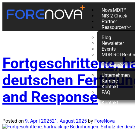
NovaMDR™
NIS-2 Check
Schlagwort:
Partner
Ressourcen
Blog
Newsletter
Events
MDR ROI-Rechn
Fortgeschrittene, 
Über uns
deutschen Fertigun
Unternehmen
Karriere
Kontakt
and Response
FAQ
Kontakt
Posted on
9. April 2025
21. August 2025
by
ForeNova