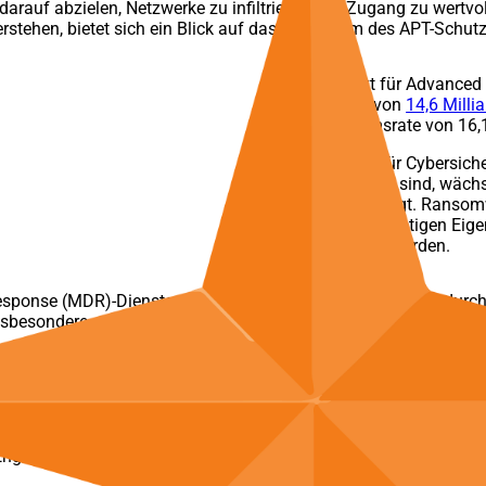
ie darauf abzielen, Netzwerke zu infiltrieren und Zugang zu wert
rstehen, bietet sich ein Blick auf das Wachstum des APT-Schut
Der Markt für Advanced P
Volumen von
14,6 Milli
Wachstumsrate von 16,
Der Markt für Cybersiche
ausgerichtet sind, wächs
weiter ansteigt. Ransom
Diebstahl geistigen Eig
ausgenutzt werden.
Response (MDR)-Diensten, kennt die wachsende Bedrohung durch
nsbesondere auf den Diebstahl geistigen Eigentums.
Forenova
, um Unterstützung bei der 24/7-Überwachung, der auto
halten.
erfahren?
ngineering-Team zu vereinbaren!