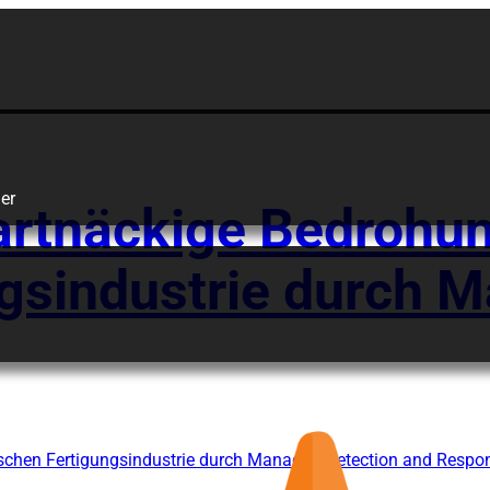
Manufacturing
er
hartnäckige Bedrohu
gsindustrie durch 