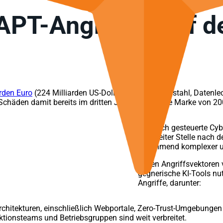
PT-Angriffen auf de
arden Euro
(224 Milliarden US-Dollar) durch IT-Diebstahl, Datenl
häden damit bereits im dritten Jahr in Folge die Marke von 200
Staatlich gesteuerte Cyb
an zweiter Stelle nach d
zunehmend komplexer und
In den Angriffsvektoren 
gegnerische KI-Tools nu
Angriffe, darunter:
Architekturen, einschließlich Webportale, Zero-Trust-Umgebunge
uktionsteams und Betriebsgruppen sind weit verbreitet.