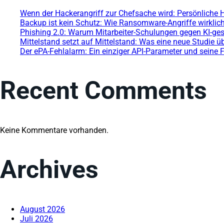
Wenn der Hackerangriff zur Chefsache wird: Persönliche 
Backup ist kein Schutz: Wie Ransomware-Angriffe wirklich
Phishing 2.0: Warum Mitarbeiter-Schulungen gegen KI-ges
Mittelstand setzt auf Mittelstand: Was eine neue Studie ü
Der ePA-Fehlalarm: Ein einziger API-Parameter und seine 
Recent Comments
Keine Kommentare vorhanden.
Archives
August 2026
Juli 2026