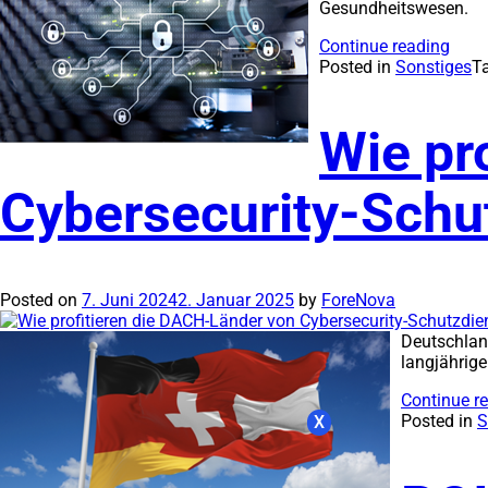
Gesundheitswesen.
Continue reading
Posted in
Sonstiges
T
Wie pr
Cybersecurity-Schu
Posted on
7. Juni 2024
2. Januar 2025
by
ForeNova
Deutschland
langjährig
Continue r
Posted in
S
X