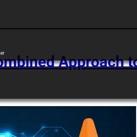
MDR
er
ombined Approach t