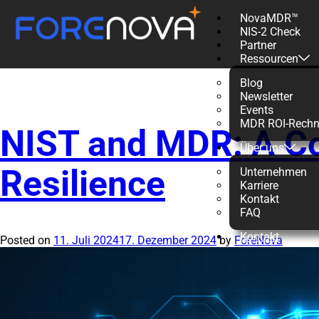
NovaMDR™
NIS-2 Check
Schlagwort:
Partner
Ressourcen
Blog
Newsletter
Events
MDR ROI-Rechn
NIST and MDR: A C
Über uns
Resilience
Unternehmen
Karriere
Kontakt
FAQ
Kontakt
Posted on
11. Juli 2024
17. Dezember 2024
by
ForeNova