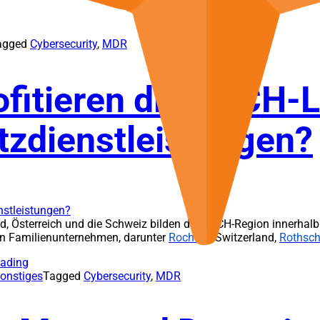
agged
Cybersecurity
,
MDR
ofitieren die DACH-
tzdienstleistungen?
, Österreich und die Schweiz bilden die DACH-Region innerhalb 
en Familienunternehmen, darunter
Roche
in Switzerland,
Rothsch
eading
onstiges
Tagged
Cybersecurity
,
MDR