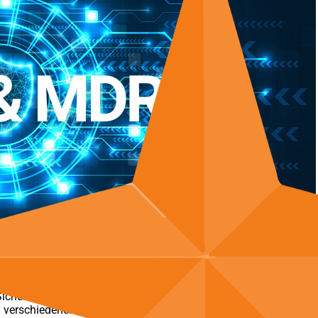
orks wie das NIST-Framework verlangen von Unternehmen, dass s
Sicherheitsphase investieren. Das NIST-
Framework
bietet branch
verschiedener Branchen entsprechen, darunter die Bundesregier