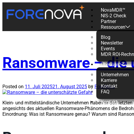
NovaMDR™
NIS-2 Check
Schlagwort:
Partner
Ressourcen
Blog
Newsletter
Events
MDR ROI-Rechn
Ransomware – die u
Über uns
Unternehmen
Karriere
Kontakt
Posted on
11. Juli 2025
21. August 2025
by
ForeNova
FAQ
Kontakt
Klein- und mittelständische Unternehmen haben in den letzten J
angesichts des aktuellen Ransomware-Phänomens die Bedrohun
Einordnung: Was ist Ransomware genau? Warum sind Ransomw