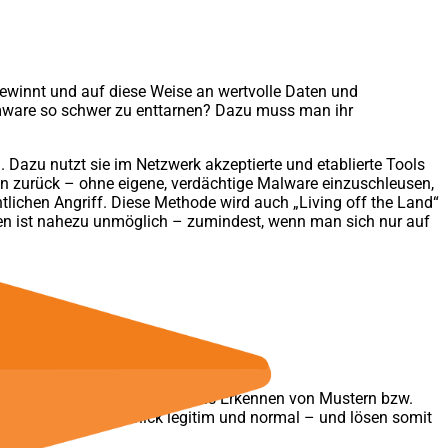
 gewinnt und auf diese Weise an wertvolle Daten und
omware so schwer zu enttarnen? Dazu muss man ihr
Dazu nutzt sie im Netzwerk akzeptierte und etablierte Tools
en zurück – ohne eigene, verdächtige Malware einzuschleusen,
tlichen Angriff. Diese Methode wird auch „Living off the Land“
rnen ist nahezu unmöglich – zumindest, wenn man sich nur auf
it. Deren Abwehrprinzip ist das Erkennen von Mustern bzw.
t auf den zweiten Blick legitim und normal – und lösen somit