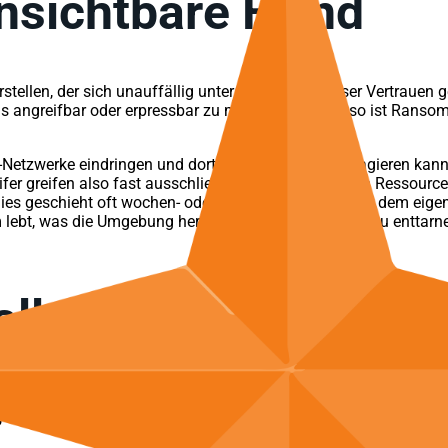
sichtbare Feind
stellen, der sich unauffällig unter uns mischt, unser Vertrauen
ns angreifbar oder erpressbar zu machen. Aber wieso ist Rans
tzwerke eindringen und dort nahezu unbehelligt agieren kann. 
fer greifen also fast ausschließlich auf vorhandenen Ressourc
Dies geschieht oft wochen- oder sogar monatelang vor dem eigen
m lebt, was die Umgebung hergibt“. Solche Aktivitäten zu entta
all: zahnlose Tiger
n Antivirus und Firewall fast wie Waffen aus einer anderen Ze
, die moderne Ransomware umgeht. Ihre Aktivitäten wirken selbs