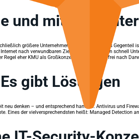
ine und mittlere Unt
eßlich größere Unternehmen betroffen sind: Das Gegenteil ist 
ternet nach verwundbaren Zielen. Und hier rücken schnell Unte
r Regel eher KMU als Großkonzerne. Und hier gilt frei nach Darwi
 Es gibt Lösungen
neu denken – und entsprechend handeln. Antivirus und Firewall b
te. Eines der vielversprechendsten heißt: Managed Detection 
he IT-Security-Konze